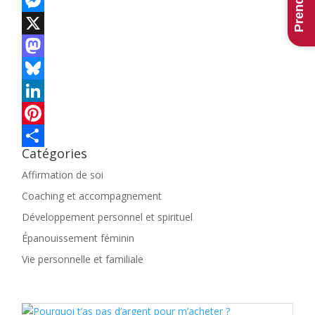
Facebook
Messenger
X
Mastodon
Bluesky
LinkedIn
Pinterest
Catégories
Share
Affirmation de soi
Coaching et accompagnement
Développement personnel et spirituel
Épanouissement féminin
Vie personnelle et familiale