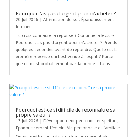
Pourquoi t’as pas d’argent pour m’acheter ?
20 Juil 2026
|
Affirmation de soi
,
Épanouissement
féminin
Tu crois connaître la réponse ? Continue la lecture... ​
Pourquoi t'as pas d'argent pour m'acheter ? Prends
quelques secondes avant de répondre. Quelle est la
premère réponse qui t'est venue à l'esprit ? Parce
que ce n'est probablement pas la bonne... Tu as...
Pourquoi est-ce si difficile de reconnaître sa
propre valeur ?
13 Juil 2026
|
Développement personnel et spirituel
,
Épanouissement féminin
,
Vie personnelle et familiale
Quand mettre les autres en lumière devient plus