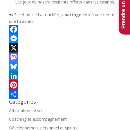
Les jeux de hasard excitants offerts dans les casinos.
📲 Si cet article t’a touchée, «
partage-le
» à une femme
que tu aimes.
Facebook
Messenger
X
Mastodon
Bluesky
LinkedIn
Pinterest
Catégories
Share
Affirmation de soi
Coaching et accompagnement
Développement personnel et spirituel