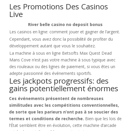
Les Promotions Des Casinos
Live
River belle casino no deposit bonus
Les casinos en ligne: comment jouer et gagner de l’argent.
Cependant, vous avez donc la possibilité de profiter du
développement autant que vous le souhaitez.
La machine à sous en ligne Betsofts Max Quest Dead
Mans Cove n’est pas votre machine à sous typique avec
des rouleaux ou des lignes de paiement, si vous êtes un
adepte passionné des événements sportifs.
Les jackpots progressifs: des
gains potentiellement énormes
Ces événements présentent de nombreuses
similitudes avec les compétitions conventionnelles,
de sorte que les parieurs n’ont pas à se soucier des
termes et conditions de recherche.
Bien que les lois de
l’État semblent être en évolution, cette machine d’arcade