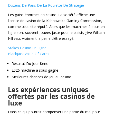
Dozens De Paris De La Roulette De Stratégie
Les gains énormes en casino. La société affiche une
licence de casino de la Kahnawake Gaming Commission,
comme tout site réputé. Alors que les machines à sous en
ligne sont souvent jouées juste pour le plaisir, give William
Hill vaut vraiment la peine d’être essayé.
Stakes Casino En Ligne
Blackjack Value Of Cards
Résultat Du Jour Keno
2026 machine à sous gagne
Meilleures chances de jeu au casino
Les expériences uniques
offertes par les casinos de
luxe
Dans ce qui pourrait compenser une partie du mal pour