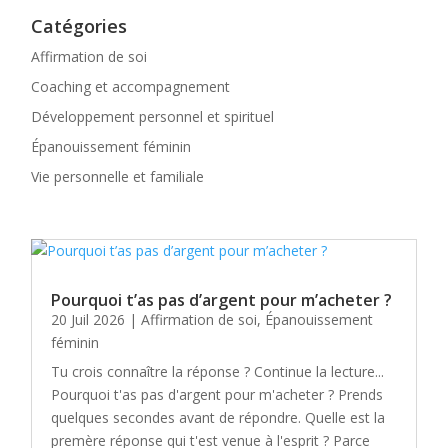
Catégories
Affirmation de soi
Coaching et accompagnement
Développement personnel et spirituel
Épanouissement féminin
Vie personnelle et familiale
Pourquoi t’as pas d’argent pour m’acheter ?
20 Juil 2026
|
Affirmation de soi
,
Épanouissement
féminin
Tu crois connaître la réponse ? Continue la lecture... ​
Pourquoi t'as pas d'argent pour m'acheter ? Prends
quelques secondes avant de répondre. Quelle est la
premère réponse qui t'est venue à l'esprit ? Parce