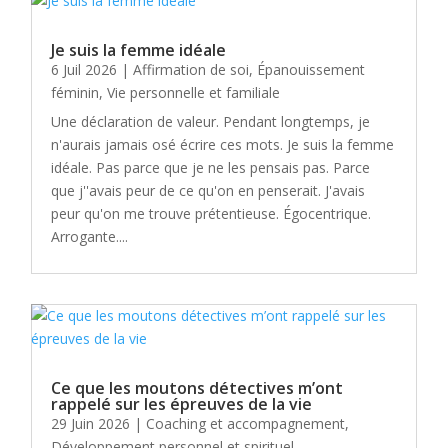
Je suis la femme idéale
6 Juil 2026
|
Affirmation de soi
,
Épanouissement
féminin
,
Vie personnelle et familiale
Une déclaration de valeur. Pendant longtemps, je
n'aurais jamais osé écrire ces mots. Je suis la femme
idéale. Pas parce que je ne les pensais pas. Parce
que j''avais peur de ce qu'on en penserait. J'avais
peur qu'on me trouve prétentieuse. Égocentrique.
Arrogante....
Ce que les moutons détectives m’ont
rappelé sur les épreuves de la vie
29 Juin 2026
|
Coaching et accompagnement
,
Développement personnel et spirituel
,